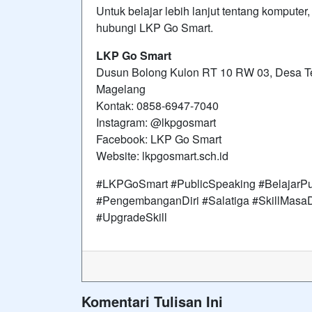
Untuk belajar lebih lanjut tentang komputer,
hubungi LKP Go Smart.
LKP Go Smart
Dusun Bolong Kulon RT 10 RW 03, Desa T
Magelang
Kontak: 0858-6947-7040
Instagram: @lkpgosmart
Facebook: LKP Go Smart
Website: lkpgosmart.sch.id
#LKPGoSmart #PublicSpeaking #BelajarPub
#PengembanganDiri #Salatiga #SkillMasa
#UpgradeSkill
Komentari Tulisan Ini