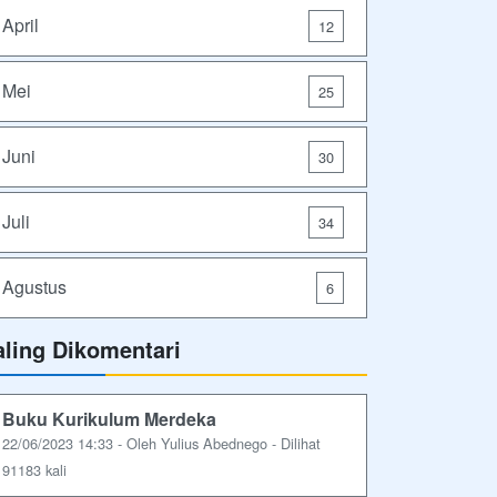
April
12
Mei
25
Juni
30
Juli
34
Agustus
6
aling Dikomentari
Buku Kurikulum Merdeka
22/06/2023 14:33 - Oleh Yulius Abednego - Dilihat
91183 kali