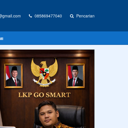
@gmail.com
085869477040
Pencarian
MI