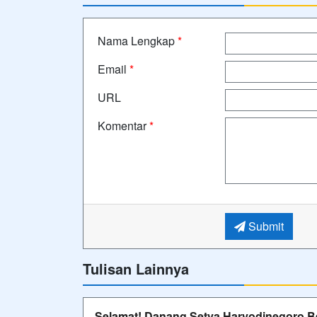
Nama Lengkap
*
Email
*
URL
Komentar
*
Submit
Tulisan Lainnya
Selamat! Danang Setya Haryodinegoro Be