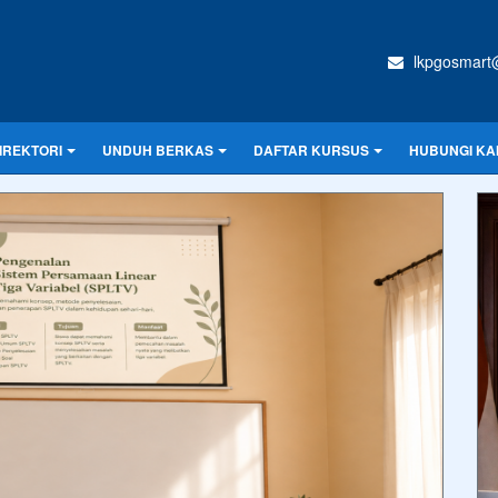
lkpgosmart
IREKTORI
UNDUH BERKAS
DAFTAR KURSUS
HUBUNGI KA