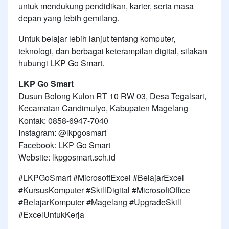
untuk mendukung pendidikan, karier, serta masa
depan yang lebih gemilang.
Untuk belajar lebih lanjut tentang komputer,
teknologi, dan berbagai keterampilan digital, silakan
hubungi LKP Go Smart.
LKP Go Smart
Dusun Bolong Kulon RT 10 RW 03, Desa Tegalsari,
Kecamatan Candimulyo, Kabupaten Magelang
Kontak: 0858-6947-7040
Instagram: @lkpgosmart
Facebook: LKP Go Smart
Website: lkpgosmart.sch.id
#LKPGoSmart #MicrosoftExcel #BelajarExcel
#KursusKomputer #SkillDigital #MicrosoftOffice
#BelajarKomputer #Magelang #UpgradeSkill
#ExcelUntukKerja