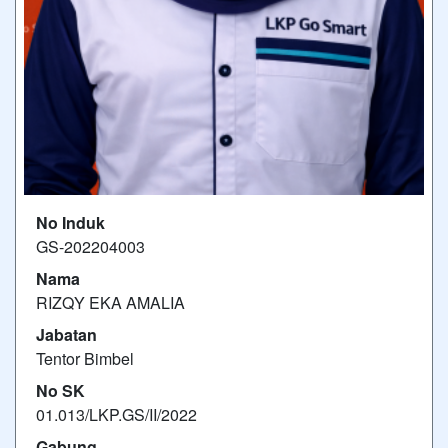
No Induk
GS-202204003
Nama
RIZQY EKA AMALIA
Jabatan
Tentor Bimbel
No SK
01.013/LKP.GS/II/2022
Gabung